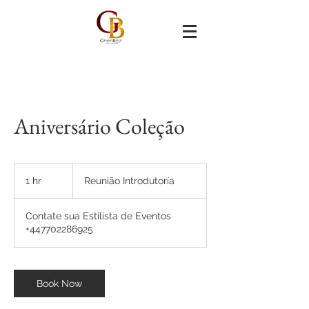
Aniversário Coleção
Reunião
Introdutoría
1 hr
1
Reunião Introdutoría
h
Contate sua Estilista de Eventos
+447702286925
Book Now